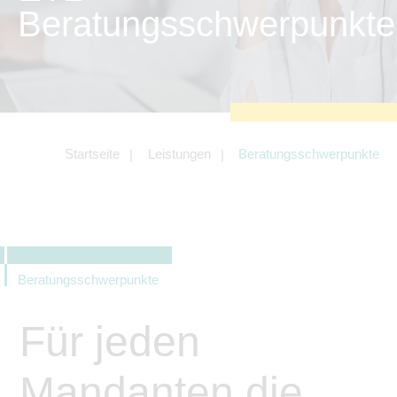
zu sichern.
Beratungsschwerpunkte
Tracking- und Targeting-Cookies
Diese Cookies sind erforderlich, um
unsere Website auf Ihre Bedürfnisse hin
zu optimieren. Hierzu gehört eine
bedarfsgerechte Gestaltung und
fortlaufende Verbesserung unseres
Angebotes einschließlich der
Verknüpfung zu Social-Media-
Angeboten von z.B. Facebook und
Startseite
Leistungen
Beratungsschwerpunkte
LinkedIn.
Betreibercookies
Diese Cookies sind erforderlich, um z.B.
Google Maps zu nutzen oder
eingebettete Videos abspielen zu
können.
Beratungsschwerpunkte
Für jeden
Mandanten die