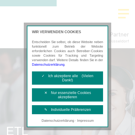
WIR VERWENDEN COOKIES
Laskowski & Partner
Steuerberatung in Düsseldorf
Entscheiden Sie selbst, ob diese Website neben
funktionell zum Betrieb der Website
erforderlichen Cookies auch Betreiber-Cookies
sowie Cookies für Tracking und Targeting
verwenden darf. Weitere Details finden Sie in der
Datenschutzerklärung
.
✓ Ich akzeptiere alle (Vielen
Dank!)
✕ Nur essenzielle Cookies
akzeptieren
✎ Individuelle Präferenzen
·
Datenschutzerklärung
Impressum
Notwendige Cookies
ETL
Diese Cookies sind erforderlich, um die
grundlegende Funktionalität der Website